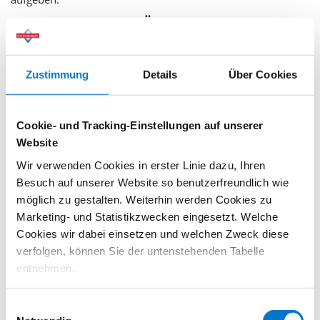
Deine Vorteile im Überblick:
Echte Tragkraft:
Dank der verstärkten Nähte und des
dichten Gewebes kannst du auch schwere Vorräte
Zustimmung
Details
Über Cookies
oder Glasflaschen sicher transportieren.
Wiederverwendbar statt Wegwerfen:
Schone die
Cookie- und Tracking-Einstellungen auf unserer
Umwelt und den Geldbeutel. Diese Tasche ist so
Website
langlebig, dass er dich über Jahre hinweg begleiten
Wir verwenden Cookies in erster Linie dazu, Ihren
wird.
Besuch auf unserer Website so benutzerfreundlich wie
Angenehmer Transport:
Die langen Henkel
möglich zu gestalten. Weiterhin werden Cookies zu
ermöglichen es dir, die Tasche bequem über der
Marketing- und Statistikzwecken eingesetzt. Welche
Schulter zu tragen, damit du die Hände für Wichtiges
Cookies wir dabei einsetzen und welchen Zweck diese
frei hast.
verfolgen, können Sie der untenstehenden Tabelle
entnehmen.
Mit Klicken auf „
Ablehnen
“, werden von uns nur
Einwilligungsauswahl
erforderliche Cookies gespeichert. Wenn Sie nur einzelne