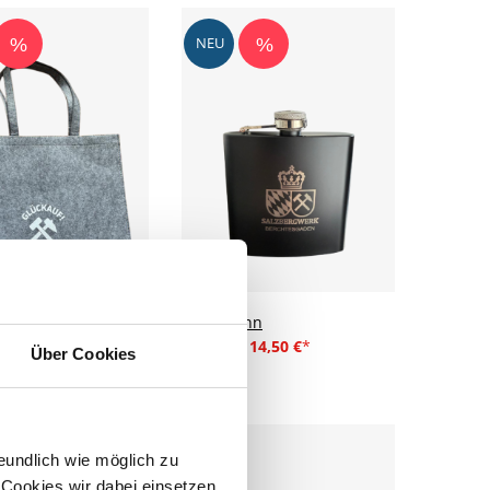
NEU
%
%
he "Glückauf"
Flachmann
6,99 €
16,50 €
14,50 €
Über Cookies
eundlich wie möglich zu
 Cookies wir dabei einsetzen