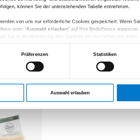
folgen, können Sie der untenstehenden Tabelle entnehmen.
 werden von uns nur erforderliche Cookies gespeichert. Wenn Si
iese unter "
Auswahl erlauben
" auf Ihre Bedürfnisse anpassen
ligen Sie in die Aktivierung aller Cookies ein und helfen uns dabe
zerfreundlich zu gestalten. Ihre Einwilligung können Sie jederze
Guide, den Sie unter Abschnitt 10.3. unserer Datenschutzerkläru
Präferenzen
Statistiken
schutzerklärung
und dem
Impressum
.
l mit Gravur
Maurerfläschchen mit
Salz-Holz
Salzkristallen
Bergsalz
,99 €
6,50 €
7,10 €
Auswahl erlauben