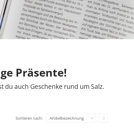
ige Präsente!
est du auch Geschenke rund um Salz.
In absteigender R
Sortieren nach