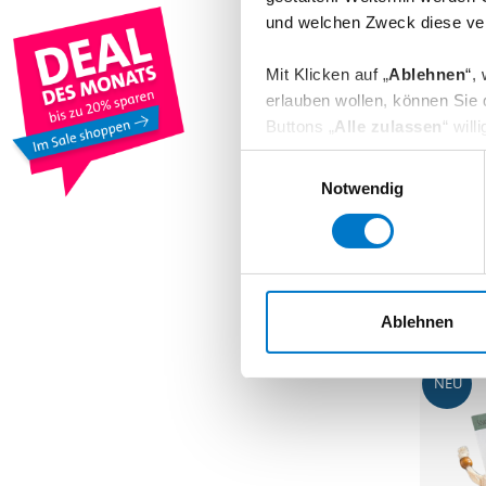
und welchen Zweck diese ver
Mit Klicken auf „
Ablehnen
“,
erlauben wollen, können Sie d
Buttons „
Alle zulassen
“ wil
Zukunft zu verbessern und nut
Einwilligungsauswahl
Zukunft über unseren Cookie 
Notwendig
Hier geht es zu unser
Daten
Kochlöffe
2,99 €
1
Ablehnen
NEU