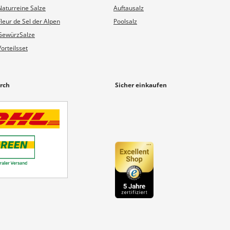
Naturreine Salze
Auftausalz
Fleur de Sel der Alpen
Poolsalz
GewürzSalze
Vorteilsset
rch
Sicher einkaufen