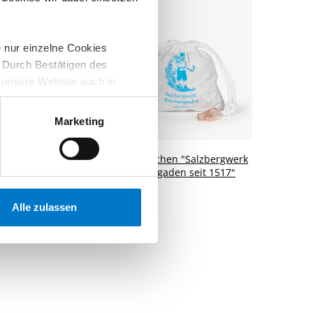
e nur einzelne Cookies
. Durch Bestätigen des
i, unsere Website auch in
it mit Wirkung für die
ng finden, widerrufen.
Marketing
topf mit original
Salzsäckchen "Salzbergwerk
-Kristallen
Berchtesgaden seit 1517"
10,00 €
Alle zulassen