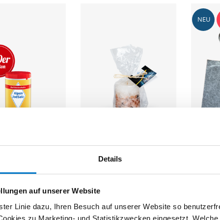
NEU
Salz 10 g
Duftkerze mittelgroß mit
Filztasc
uer (100er-Karton)
original Bergsalz-Kristallen
7,99 €
Details
12,95 €
ellungen auf unserer Website
ter Linie dazu, Ihren Besuch auf unserer Website so benutzerfr
Cookies zu Marketing- und Statistikzwecken eingesetzt. Welche