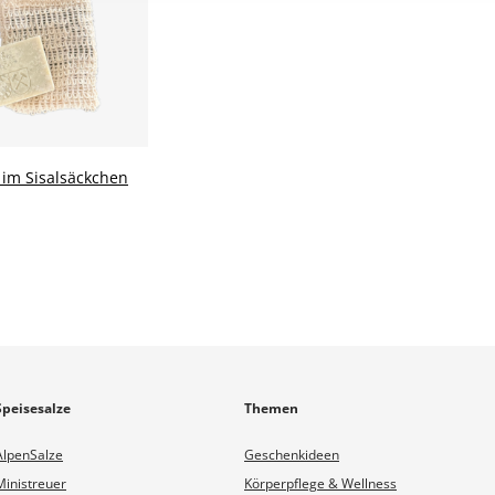
e im Sisalsäckchen
Speisesalze
Themen
AlpenSalze
Geschenkideen
Ministreuer
Körperpflege & Wellness