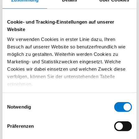
Siedesalz, 10 % Knoblauch, 5 % Kräuter und Gewürze
(Petersilie,
Sellerie
, Zwiebel, Basilikum, Dill, Majoran,
Lorbeer, Rosmarin, Oregano, Thymian), Trennmittel
Cookie- und Tracking-Einstellungen auf unserer
Calciumsalze der Speisefettsäuren, Folsäure, Kaliumjodat.
Website
Nach Gebrauch verschließen.
Wir verwenden Cookies in erster Linie dazu, Ihren
Besuch auf unserer Website so benutzerfreundlich wie
möglich zu gestalten. Weiterhin werden Cookies zu
Nährwerttabelle
Marketing- und Statistikzwecken eingesetzt. Welche
Cookies wir dabei einsetzen und welchen Zweck diese
verfolgen, können Sie der untenstehenden Tabelle
entnehmen.
Verwandte Artikel
Mit Klicken auf „
Ablehnen
“, werden von uns nur
Einwilligungsauswahl
erforderliche Cookies gespeichert. Wenn Sie nur einzelne
Notwendig
Cookies erlauben wollen, können Sie diese unter
"
Auswahl erlauben
" auf Ihre Bedürfnisse anpassen.
Präferenzen
Durch Bestätigen des Buttons „
Alle zulassen
“ willigen
Sie in die Aktivierung aller Cookies ein und helfen uns