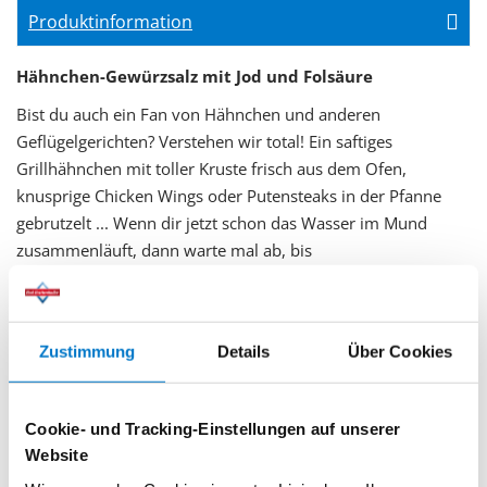
Produktinformation
Hähnchen-Gewürzsalz mit Jod und Folsäure
Bist du auch ein Fan von Hähnchen und anderen
Geflügelgerichten? Verstehen wir total! Ein saftiges
Grillhähnchen mit toller Kruste frisch aus dem Ofen,
knusprige Chicken Wings oder Putensteaks in der Pfanne
gebrutzelt ... Wenn dir jetzt schon das Wasser im Mund
zusammenläuft, dann warte mal ab, bis
du unser HähnchenSalz gekostet hast. Mit Bockshornklee,
Kurkuma und Paprika macht die herzhaft leckere Mischung
aus jeder Kreation – egal ob Hähnchen, Pute, Ente oder
Zustimmung
Details
Über Cookies
anderes Geflügel – ein echtes Highlight.
Qualitätshinweis:
Das HähnchenSalz ist ohne Geschmacksverstärker,
Cookie- und Tracking-Einstellungen auf unserer
glutenfrei und auch für die vegetarische und vegane Küche
Website
geeignet.